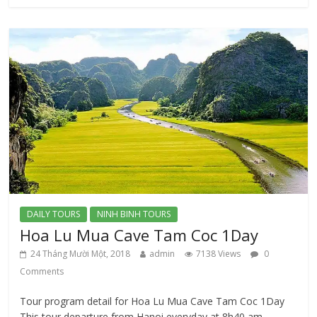
DAILY TOURS
NINH BINH TOURS
Hoa Lu Mua Cave Tam Coc 1Day
24 Tháng Mười Một, 2018
admin
7138 Views
0
Comments
Tour program detail for Hoa Lu Mua Cave Tam Coc 1Day
This tour departure from Hanoi everyday at 8h40 am