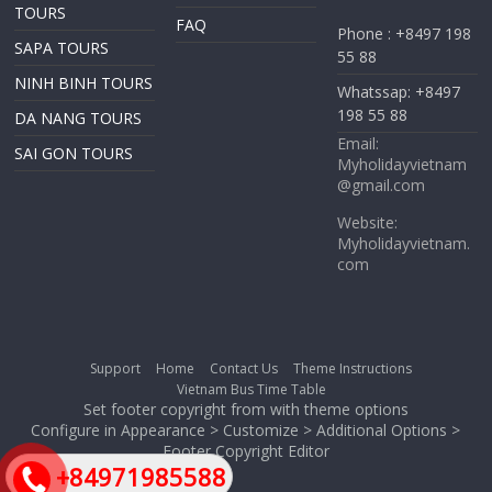
TOURS
FAQ
Phone : +8497 198
SAPA TOURS
55 88
NINH BINH TOURS
Whatssap: +8497
198 55 88
DA NANG TOURS
Email:
SAI GON TOURS
Myholidayvietnam
@gmail.com
Website:
Myholidayvietnam.
com
Support
Home
Contact Us
Theme Instructions
Vietnam Bus Time Table
Set footer copyright from with theme options
Configure in Appearance > Customize > Additional Options >
Footer Copyright Editor
+84971985588