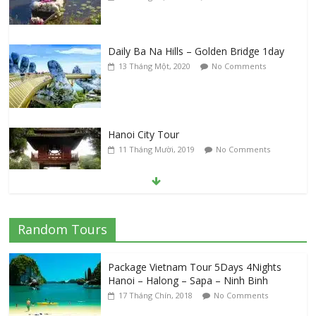
Daily Ba Na Hills – Golden Bridge 1day
13 Tháng Một, 2020
No Comments
Hanoi City Tour
11 Tháng Mười, 2019
No Comments
Good Information For Traveling In Sapa
Random Tours
31 Tháng Tám, 2019
No Comments
Package Vietnam Tour 5Days 4Nights
Hanoi – Halong – Sapa – Ninh Binh
17 Tháng Chín, 2018
No Comments
Visiting Snorkeling 3 Popular Island Phu
Quoc