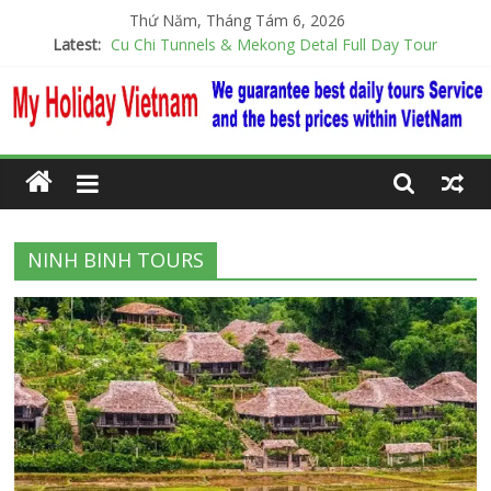
Thứ Năm, Tháng Tám 6, 2026
Latest:
Cu Chi Tunnels & Mekong Detal Full Day Tour
Daily Ba Na Hills – Golden Bridge 1day
Hanoi City Tour
Visiting Snorkeling 3 Popular Island Phu Quoc
Hue Daily List Tour
NINH BINH TOURS